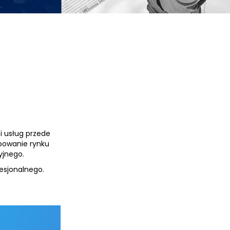
i usług przede
ebowanie rynku
yjnego.
fesjonalnego.