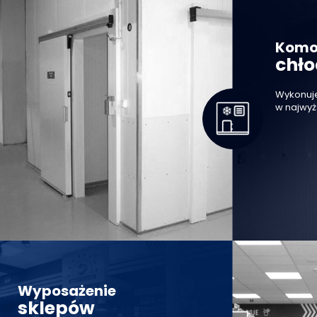
Komo
chło
Wykonuj
w najwyż
Wyposażenie
sklepów