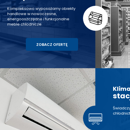
Kompleksowo wyposażamy obiekty
handlowe w nowoczesne,
energooszczędne i funkcjonalne
meble chłodnicze.
ZOBACZ OFERTĘ
Klima
stac
Świadczy
chłodnic