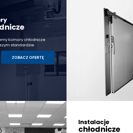
ry
dnicze
emy komory chłodnicze
szym standardzie.
ZOBACZ OFERTĘ
Instalacje
chłodnicze