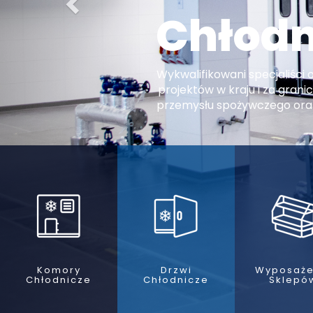
Chłod
Wykwalifikowani specjaliści 
projektów w kraju i za grani
przemysłu spożywczego oraz
Komory
Drzwi
Wyposaże
Chłodnicze
Chłodnicze
Sklepó