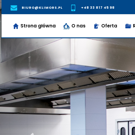
Poprzedni
BIURO@KLIMORS.PL
+48 33 817 45 98
Strona główna
O nas
Oferta
R