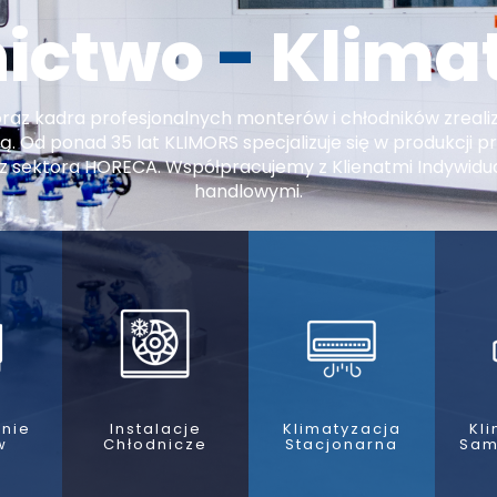
nictwo
-
Klima
oraz kadra profesjonalnych monterów i chłodników zrealizo
cą. Od ponad 35 lat KLIMORS specjalizuje się w produkcji 
 sektora HORECA. Współpracujemy z Klienatmi Indywidual
handlowymi.
nie
Instalacje
Klimatyzacja
Kl
w
Chłodnicze
Stacjonarna
Sam