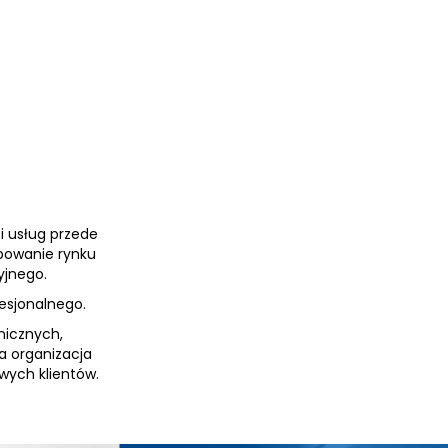
i usług przede
ebowanie rynku
yjnego.
fesjonalnego.
nicznych,
a organizacja
ych klientów.