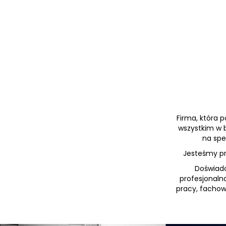
Firma, która 
wszystkim w b
na spe
Jesteśmy prę
Doświadc
profesjonaln
pracy, facho