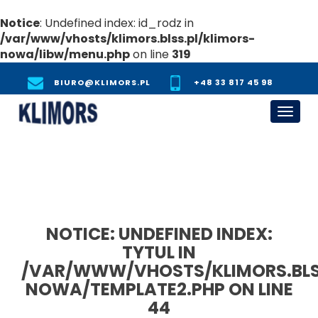
Notice
: Undefined index: id_rodz in
/var/www/vhosts/klimors.blss.pl/klimors-
nowa/libw/menu.php
on line
319
BIURO@KLIMORS.PL
+48 33 817 45 98
Toggl
navig
NOTICE
: UNDEFINED INDEX:
TYTUL IN
/VAR/WWW/VHOSTS/KLIMORS.BLS
NOWA/TEMPLATE2.PHP
ON LINE
44