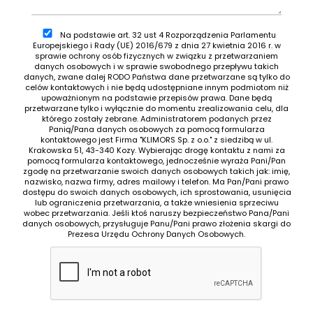
Na podstawie art. 32 ust 4 Rozporządzenia Parlamentu
Europejskiego i Rady (UE) 2016/679 z dnia 27 kwietnia 2016 r. w
sprawie ochrony osób fizycznych w związku z przetwarzaniem
danych osobowych i w sprawie swobodnego przepływu takich
danych, zwane dalej RODO Państwa dane przetwarzane są tylko do
celów kontaktowych i nie będą udostępniane innym podmiotom niż
upoważnionym na podstawie przepisów prawa. Dane będą
przetwarzane tylko i wyłącznie do momentu zrealizowania celu, dla
którego zostały zebrane. Administratorem podanych przez
Panią/Pana danych osobowych za pomocą formularza
kontaktowego jest Firma "KLIMORS Sp. z o.o." z siedzibą w ul.
Krakowska 51, 43-340 Kozy. Wybierając drogę kontaktu z nami za
pomocą formularza kontaktowego, jednocześnie wyraża Pani/Pan
zgodę na przetwarzanie swoich danych osobowych takich jak: imię,
nazwisko, nazwa firmy, adres mailowy i telefon. Ma Pan/Pani prawo
dostępu do swoich danych osobowych, ich sprostowania, usunięcia
lub ograniczenia przetwarzania, a także wniesienia sprzeciwu
wobec przetwarzania. Jeśli ktoś naruszy bezpieczeństwo Pana/Pani
danych osobowych, przysługuje Panu/Pani prawo złożenia skargi do
Prezesa Urzędu Ochrony Danych Osobowych.