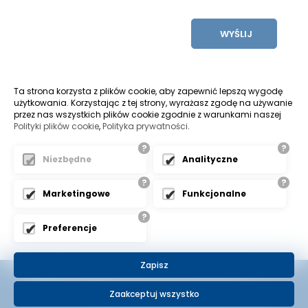
WYŚLIJ
Ta strona korzysta z plików cookie, aby zapewnić lepszą wygodę
użytkowania. Korzystając z tej strony, wyrażasz zgodę na używanie
przez nas wszystkich plików cookie zgodnie z warunkami naszej
Polityki plików cookie
,
Polityka prywatności
.
?
?
Pozycjonowanie stron bielsko
Niezbędne
Analityczne
?
?
ŻYCZYMY UDANYCH ZAKUPÓW
Marketingowe
Funkcjonalne
?
Preferencje
Zapisz
biuro@klimors.pl
+48 33 817 45 98
Zaakceptuj wszystko
Rodo
Ogólne Warunki Sprzedaży