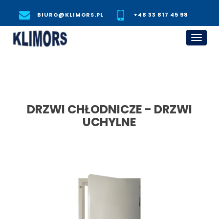
BIURO@KLIMORS.PL
+48 33 817 45 98
Toggl
navig
DRZWI CHŁODNICZE - DRZWI
UCHYLNE