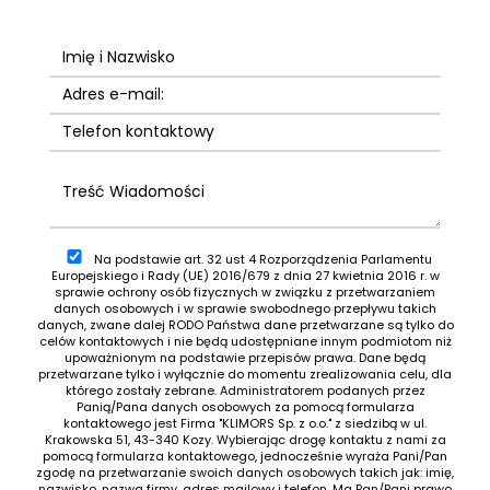
Na podstawie art. 32 ust 4 Rozporządzenia Parlamentu
Europejskiego i Rady (UE) 2016/679 z dnia 27 kwietnia 2016 r. w
sprawie ochrony osób fizycznych w związku z przetwarzaniem
danych osobowych i w sprawie swobodnego przepływu takich
danych, zwane dalej RODO Państwa dane przetwarzane są tylko do
celów kontaktowych i nie będą udostępniane innym podmiotom niż
upoważnionym na podstawie przepisów prawa. Dane będą
przetwarzane tylko i wyłącznie do momentu zrealizowania celu, dla
którego zostały zebrane. Administratorem podanych przez
Panią/Pana danych osobowych za pomocą formularza
kontaktowego jest Firma "KLIMORS Sp. z o.o." z siedzibą w ul.
Krakowska 51, 43-340 Kozy. Wybierając drogę kontaktu z nami za
pomocą formularza kontaktowego, jednocześnie wyraża Pani/Pan
zgodę na przetwarzanie swoich danych osobowych takich jak: imię,
nazwisko, nazwa firmy, adres mailowy i telefon. Ma Pan/Pani prawo