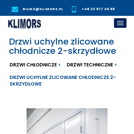
BIURO@KLIMORS.PL
+48 33 817 45 98
Toggl
navig
Drzwi uchylne zlicowane
chłodnicze 2-skrzydłowe
DRZWI CHŁODNICZE
DRZWI TECHNICZNE
DRZWI UCHYLNE ZLICOWANE CHŁODNICZE 2-
SKRZYDŁOWE