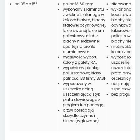
o
o
od 0
do 15
grubość 60 mm
zlicowana
wykonany z laminatu
wykonana z
z włókna szklanego w
kopertowo zagi
kolorze białym, blachy
blachy stalowe
stalowej ocynkowanej,
ocynkowanej,
lakierowanej lakierem
lakierowanej l
poliestrowym lub z
poliestrowym l
blachy nierdzewnej
blachy nierdze
opartej na profilu
możliwość wyb
aluminiowym
koloru z palety
możliwość wyboru
wyposażona w
kolory z palety RAL
uszczelkę ob
wypełniony pianką
uszczelniającą
poliuretanową klasy
płata drzwiowe
palności B3 firmy BASF
ościeżnicy
wyposażony w
obejmująca lu
uszczelkę dolną
szpaletowa
uszczelniającą styk
bez progu
płata drzwiowego z
progiem lub podłogą
drzwi posiadają
skrzydło czynne i
bierne (ryglowane)