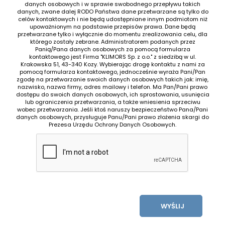
danych osobowych i w sprawie swobodnego przepływu takich
danych, zwane dalej RODO Państwa dane przetwarzane są tylko do
celów kontaktowych i nie będą udostępniane innym podmiotom niż
upoważnionym na podstawie przepisów prawa. Dane będą
przetwarzane tylko i wyłącznie do momentu zrealizowania celu, dla
którego zostały zebrane. Administratorem podanych przez
Panią/Pana danych osobowych za pomocą formularza
kontaktowego jest Firma "KLIMORS Sp. z o.o." z siedzibą w ul.
Krakowska 51, 43-340 Kozy. Wybierając drogę kontaktu z nami za
pomocą formularza kontaktowego, jednocześnie wyraża Pani/Pan
zgodę na przetwarzanie swoich danych osobowych takich jak: imię,
nazwisko, nazwa firmy, adres mailowy i telefon. Ma Pan/Pani prawo
dostępu do swoich danych osobowych, ich sprostowania, usunięcia
lub ograniczenia przetwarzania, a także wniesienia sprzeciwu
wobec przetwarzania. Jeśli ktoś naruszy bezpieczeństwo Pana/Pani
danych osobowych, przysługuje Panu/Pani prawo złożenia skargi do
Prezesa Urzędu Ochrony Danych Osobowych.
WYŚLIJ