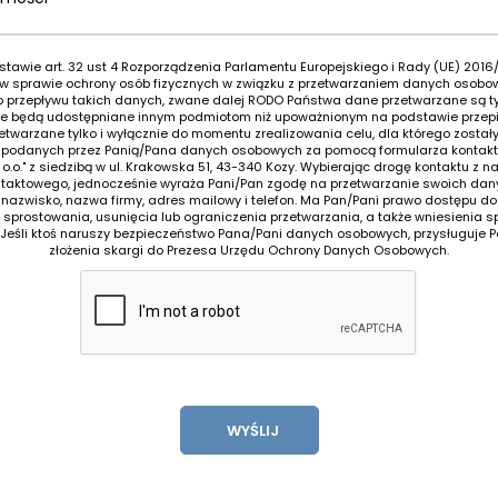
tawie art. 32 ust 4 Rozporządzenia Parlamentu Europejskiego i Rady (UE) 2016/
. w sprawie ochrony osób fizycznych w związku z przetwarzaniem danych osobo
przepływu takich danych, zwane dalej RODO Państwa dane przetwarzane są ty
nie będą udostępniane innym podmiotom niż upoważnionym na podstawie przep
etwarzane tylko i wyłącznie do momentu zrealizowania celu, dla którego zostały
 podanych przez Panią/Pana danych osobowych za pomocą formularza kontakt
 o.o." z siedzibą w ul. Krakowska 51, 43-340 Kozy. Wybierając drogę kontaktu z
ntaktowego, jednocześnie wyraża Pani/Pan zgodę na przetwarzanie swoich da
ę, nazwisko, nazwa firmy, adres mailowy i telefon. Ma Pan/Pani prawo dostępu 
 sprostowania, usunięcia lub ograniczenia przetwarzania, a także wniesienia 
 Jeśli ktoś naruszy bezpieczeństwo Pana/Pani danych osobowych, przysługuje 
złożenia skargi do Prezesa Urzędu Ochrony Danych Osobowych.
WYŚLIJ