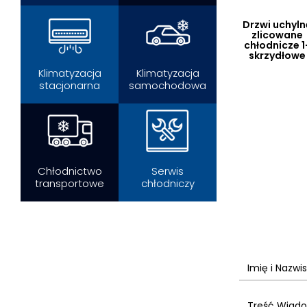
Drzwi uchyln
zlicowane
chłodnicze 1
skrzydłowe
Klimatyzacja
Klimatyzacja
stacjonarna
samochodowa
Chłodnictwo
Serwis
transportowe
chłodniczy