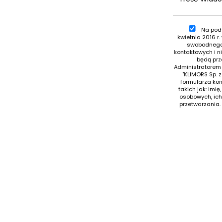
Na pods
kwietnia 2016 r
swobodnego 
kontaktowych i 
będą prz
Administratorem
"KLIMORS Sp. z
formularza ko
takich jak: imi
osobowych, ich
przetwarzania.