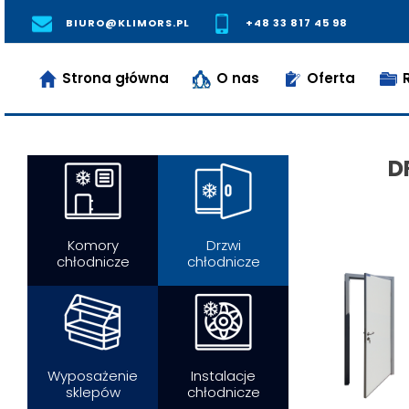
BIURO@KLIMORS.PL
+48 33 817 45 98
Strona główna
O nas
Oferta
R
D
Komory
Drzwi
chłodnicze
chłodnicze
Wyposażenie
Instalacje
sklepów
chłodnicze