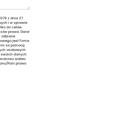
679 z dnia 27
wych i w sprawie
lko do celów
isów prawa. Dane
 zebrane.
owego jest Firma
 nami za pomocą
nych osobowych
do swoich danych
sprzeciwu wobec
Panu/Pani prawo