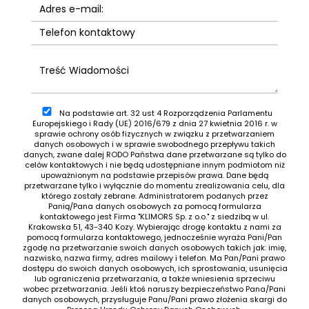
Na podstawie art. 32 ust 4 Rozporządzenia Parlamentu
Europejskiego i Rady (UE) 2016/679 z dnia 27 kwietnia 2016 r. w
sprawie ochrony osób fizycznych w związku z przetwarzaniem
danych osobowych i w sprawie swobodnego przepływu takich
danych, zwane dalej RODO Państwa dane przetwarzane są tylko do
celów kontaktowych i nie będą udostępniane innym podmiotom niż
upoważnionym na podstawie przepisów prawa. Dane będą
przetwarzane tylko i wyłącznie do momentu zrealizowania celu, dla
którego zostały zebrane. Administratorem podanych przez
Panią/Pana danych osobowych za pomocą formularza
kontaktowego jest Firma "KLIMORS Sp. z o.o." z siedzibą w ul.
Krakowska 51, 43-340 Kozy. Wybierając drogę kontaktu z nami za
pomocą formularza kontaktowego, jednocześnie wyraża Pani/Pan
zgodę na przetwarzanie swoich danych osobowych takich jak: imię,
nazwisko, nazwa firmy, adres mailowy i telefon. Ma Pan/Pani prawo
dostępu do swoich danych osobowych, ich sprostowania, usunięcia
lub ograniczenia przetwarzania, a także wniesienia sprzeciwu
wobec przetwarzania. Jeśli ktoś naruszy bezpieczeństwo Pana/Pani
danych osobowych, przysługuje Panu/Pani prawo złożenia skargi do