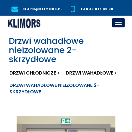
BIURO@KLIMORS.PL
+48 33 817 45 98
Toggl
navig
Drzwi wahadłowe
nieizolowane 2-
skrzydłowe
DRZWI CHŁODNICZE
DRZWI WAHADŁOWE
DRZWI WAHADŁOWE NIEIZOLOWANE 2-
SKRZYDŁOWE