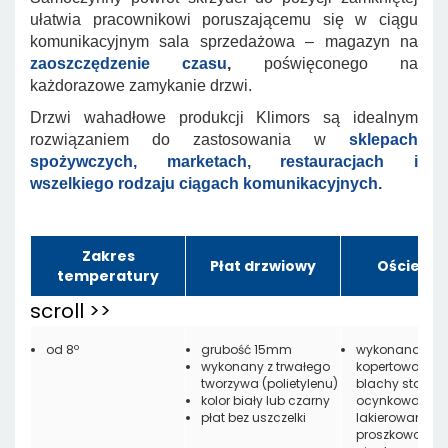
ułatwia pracownikowi poruszającemu się w ciągu
komunikacyjnym sala sprzedażowa – magazyn na
zaoszczędzenie czasu
,
poświęconego na
każdorazowe zamykanie drzwi.
Drzwi wahadłowe produkcji Klimors są idealnym
rozwiązaniem do zastosowania w
sklepach
spożywczych, marketach, restauracjach i
wszelkiego rodzaju ciągach komunikacyjnych.
Zakres
Płat drzwiowy
Ościeżni
temperatury
od 8º
grubość 15mm
wykonana z
wykonany z trwałego
kopertowo zagi
tworzywa (polietylenu)
blachy stalowe
kolor biały lub czarny
ocynkowanej
płat bez uszczelki
lakierowanej
proszkowo, z b