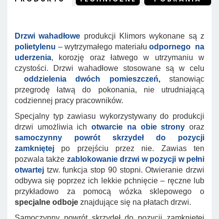
Drzwi wahadłowe
produkcji Klimors wykonane są z
polietylenu
– wytrzymałego materiału
odpornego na
uderzenia
, korozję oraz łatwego w utrzymaniu w
czystości. Drzwi wahadłowe stosowane są w celu
oddzielenia dwóch pomieszczeń
,
stanowiąc
przegrodę łatwą do pokonania, nie utrudniającą
codziennej pracy pracowników.
Specjalny typ zawiasu wykorzystywany do produkcji
drzwi umożliwia ich
otwarcie na obie strony
oraz
samoczynny powrót skrzydeł do pozycji
zamkniętej
po przejściu przez nie. Zawias ten
pozwala także
zablokowanie drzwi w pozycji w pełni
otwartej
tzw. funkcja stop 90 stopni.
Otwieranie drzwi
odbywa się poprzez ich lekkie pchnięcie – ręczne lub
przykładowo za pomocą wózka sklepowego o
specjalne odboje
znajdujące się na płatach drzwi.
Samoczynny powrót skrzydeł do pozycji zamkniętej