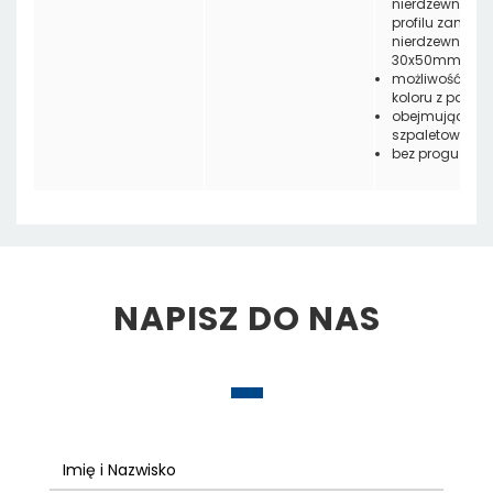
nierdzewnej lub
profilu zamkni
nierdzewnego
30x50mm
możliwość wyb
koloru z palety
obejmująca lu
szpaletowa
bez progu
NAPISZ DO NAS