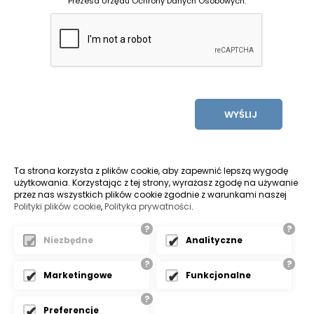
Prezesa Urzędu Ochrony Danych Osobowych.
WYŚLIJ
Ta strona korzysta z plików cookie, aby zapewnić lepszą wygodę
użytkowania. Korzystając z tej strony, wyrażasz zgodę na używanie
przez nas wszystkich plików cookie zgodnie z warunkami naszej
Polityki plików cookie
,
Polityka prywatności
.
?
?
Pozycjonowanie stron bielsko
Niezbędne
Analityczne
?
?
Marketingowe
Funkcjonalne
ŻYCZYMY UDANYCH ZAKUPÓW
?
Preferencje