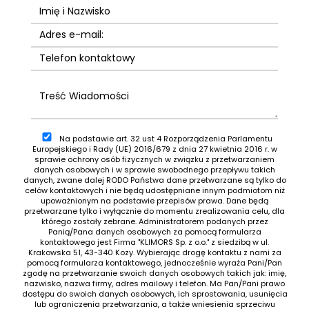
Na podstawie art. 32 ust 4 Rozporządzenia Parlamentu
Europejskiego i Rady (UE) 2016/679 z dnia 27 kwietnia 2016 r. w
sprawie ochrony osób fizycznych w związku z przetwarzaniem
danych osobowych i w sprawie swobodnego przepływu takich
danych, zwane dalej RODO Państwa dane przetwarzane są tylko do
celów kontaktowych i nie będą udostępniane innym podmiotom niż
upoważnionym na podstawie przepisów prawa. Dane będą
przetwarzane tylko i wyłącznie do momentu zrealizowania celu, dla
którego zostały zebrane. Administratorem podanych przez
Panią/Pana danych osobowych za pomocą formularza
kontaktowego jest Firma "KLIMORS Sp. z o.o." z siedzibą w ul.
Krakowska 51, 43-340 Kozy. Wybierając drogę kontaktu z nami za
pomocą formularza kontaktowego, jednocześnie wyraża Pani/Pan
zgodę na przetwarzanie swoich danych osobowych takich jak: imię,
nazwisko, nazwa firmy, adres mailowy i telefon. Ma Pan/Pani prawo
dostępu do swoich danych osobowych, ich sprostowania, usunięcia
lub ograniczenia przetwarzania, a także wniesienia sprzeciwu