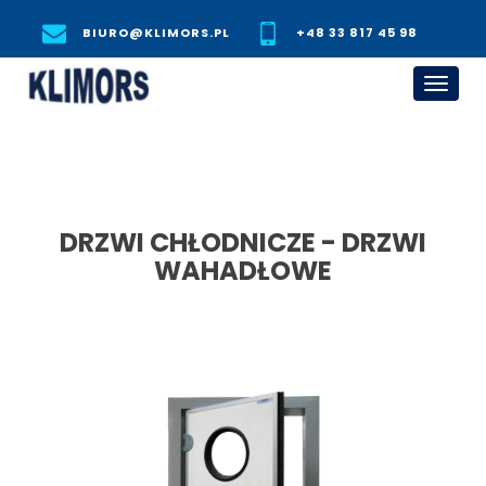
BIURO@KLIMORS.PL
+48 33 817 45 98
Toggl
navig
DRZWI CHŁODNICZE - DRZWI
WAHADŁOWE