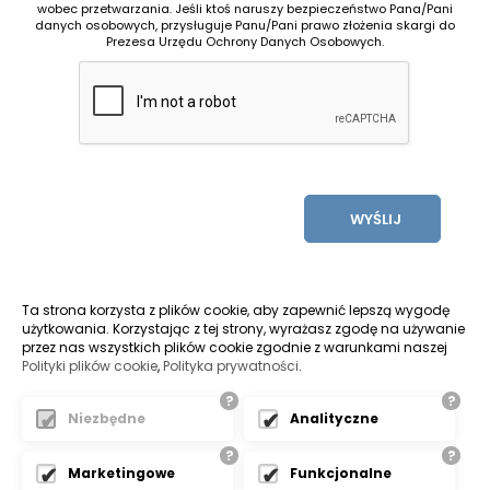
wobec przetwarzania. Jeśli ktoś naruszy bezpieczeństwo Pana/Pani
danych osobowych, przysługuje Panu/Pani prawo złożenia skargi do
Prezesa Urzędu Ochrony Danych Osobowych.
WYŚLIJ
Ta strona korzysta z plików cookie, aby zapewnić lepszą wygodę
użytkowania. Korzystając z tej strony, wyrażasz zgodę na używanie
przez nas wszystkich plików cookie zgodnie z warunkami naszej
Polityki plików cookie
,
Polityka prywatności
.
?
?
Pozycjonowanie stron bielsko
Niezbędne
Analityczne
?
?
ŻYCZYMY UDANYCH ZAKUPÓW
Marketingowe
Funkcjonalne