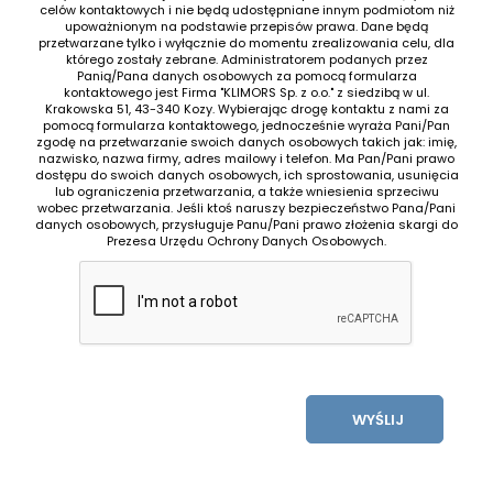
celów kontaktowych i nie będą udostępniane innym podmiotom niż
upoważnionym na podstawie przepisów prawa. Dane będą
przetwarzane tylko i wyłącznie do momentu zrealizowania celu, dla
którego zostały zebrane. Administratorem podanych przez
Panią/Pana danych osobowych za pomocą formularza
kontaktowego jest Firma "KLIMORS Sp. z o.o." z siedzibą w ul.
Krakowska 51, 43-340 Kozy. Wybierając drogę kontaktu z nami za
pomocą formularza kontaktowego, jednocześnie wyraża Pani/Pan
zgodę na przetwarzanie swoich danych osobowych takich jak: imię,
nazwisko, nazwa firmy, adres mailowy i telefon. Ma Pan/Pani prawo
dostępu do swoich danych osobowych, ich sprostowania, usunięcia
lub ograniczenia przetwarzania, a także wniesienia sprzeciwu
wobec przetwarzania. Jeśli ktoś naruszy bezpieczeństwo Pana/Pani
danych osobowych, przysługuje Panu/Pani prawo złożenia skargi do
Prezesa Urzędu Ochrony Danych Osobowych.
WYŚLIJ