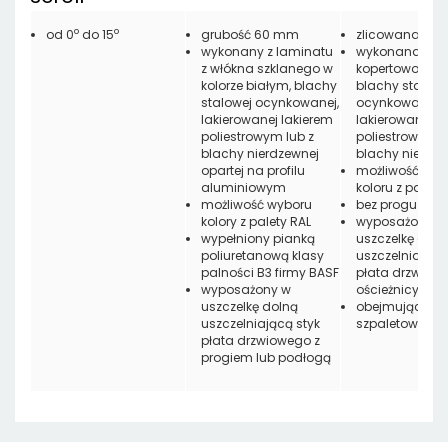
o
o
od 0
do 15
grubość 60 mm
zlicowana
wykonany z laminatu
wykonana z
z włókna szklanego w
kopertowo zagi
kolorze białym, blachy
blachy stalowe
stalowej ocynkowanej,
ocynkowanej,
lakierowanej lakierem
lakierowanej l
poliestrowym lub z
poliestrowym l
blachy nierdzewnej
blachy nierdze
opartej na profilu
możliwość wyb
aluminiowym
koloru z palety
możliwość wyboru
bez progu
kolory z palety RAL
wyposażona w
wypełniony pianką
uszczelkę ob
poliuretanową klasy
uszczelniającą
palności B3 firmy BASF
płata drzwiowe
wyposażony w
ościeżnicy
uszczelkę dolną
obejmująca lu
uszczelniającą styk
szpaletowa
płata drzwiowego z
progiem lub podłogą