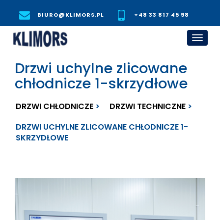
BIURO@KLIMORS.PL
+48 33 817 45 98
Toggl
navig
Drzwi uchylne zlicowane
chłodnicze 1-skrzydłowe
DRZWI CHŁODNICZE
DRZWI TECHNICZNE
DRZWI UCHYLNE ZLICOWANE CHŁODNICZE 1-
SKRZYDŁOWE