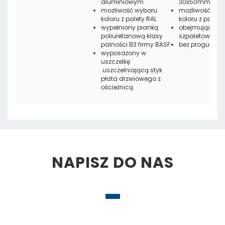
aluminiowym
30x50mm
mozliwość wyboru
możliwość wyb
koloru z palety RAL
koloru z palety
wypełniony pianką
obejmująca lu
poliuretanową klasy
szpaletowa
palności B3 firmy BASF
bez progu
wyposażony w
uszczelkę
uszczelniającą styk
płata drzwiowego z
ościeżnicą
NAPISZ DO NAS