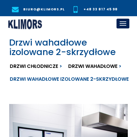
BIURO@KLIMORS.PL
+48 33 817 45 98
Toggl
navig
Drzwi wahadłowe
izolowane 2-skrzydłowe
DRZWI CHŁODNICZE
DRZWI WAHADŁOWE
DRZWI WAHADŁOWE IZOLOWANE 2-SKRZYDŁOWE