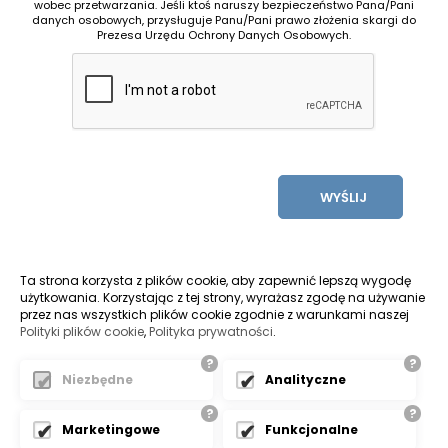
wobec przetwarzania. Jeśli ktoś naruszy bezpieczeństwo Pana/Pani
danych osobowych, przysługuje Panu/Pani prawo złożenia skargi do
Prezesa Urzędu Ochrony Danych Osobowych.
WYŚLIJ
Ta strona korzysta z plików cookie, aby zapewnić lepszą wygodę
użytkowania. Korzystając z tej strony, wyrażasz zgodę na używanie
przez nas wszystkich plików cookie zgodnie z warunkami naszej
Polityki plików cookie
,
Polityka prywatności
.
?
?
Pozycjonowanie stron bielsko
Niezbędne
Analityczne
?
?
ŻYCZYMY UDANYCH ZAKUPÓW
Marketingowe
Funkcjonalne