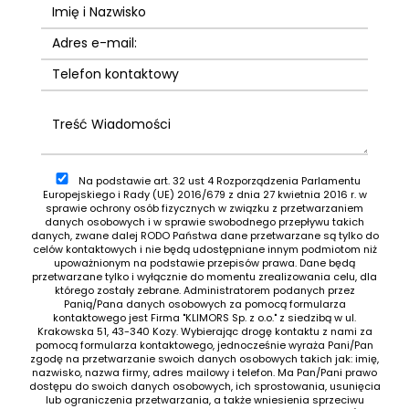
Na podstawie art. 32 ust 4 Rozporządzenia Parlamentu
Europejskiego i Rady (UE) 2016/679 z dnia 27 kwietnia 2016 r. w
sprawie ochrony osób fizycznych w związku z przetwarzaniem
danych osobowych i w sprawie swobodnego przepływu takich
danych, zwane dalej RODO Państwa dane przetwarzane są tylko do
celów kontaktowych i nie będą udostępniane innym podmiotom niż
upoważnionym na podstawie przepisów prawa. Dane będą
przetwarzane tylko i wyłącznie do momentu zrealizowania celu, dla
którego zostały zebrane. Administratorem podanych przez
Panią/Pana danych osobowych za pomocą formularza
kontaktowego jest Firma "KLIMORS Sp. z o.o." z siedzibą w ul.
Krakowska 51, 43-340 Kozy. Wybierając drogę kontaktu z nami za
pomocą formularza kontaktowego, jednocześnie wyraża Pani/Pan
zgodę na przetwarzanie swoich danych osobowych takich jak: imię,
nazwisko, nazwa firmy, adres mailowy i telefon. Ma Pan/Pani prawo
dostępu do swoich danych osobowych, ich sprostowania, usunięcia
lub ograniczenia przetwarzania, a także wniesienia sprzeciwu