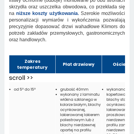
listwy ochronne (odboje) montowane po obu stronach
skrzydła oraz uszczelka obwodowa, co przekłada się
na
niższe koszty użytkowania.
Szerokie możliwości
personalizacji wymiarów i wykończenia pozwalają
precyzyjnie dopasować drzwi wahadłowe Klimors do
potrzeb zakładów przemysłowych, gastronomicznych
oraz handlowych.
Zakres
Płat drzwiowy
Ościeżni
temperatury
od 5º do 15º
grubość 40mm
wykonana z
wykonany z laminatu
kopertowo zagi
włókna szklanego w
blachy stalowe
kolorze białym, blachy
ocynkowanej
ocynkowanej,
lakierowanej
lakierowanej lakierem
proszkowo, z b
poliestrowym lub z
nierdzewnej lub
blachy nierdzewnej
profilu zamkni
opartej na profilu
nierdzewnego