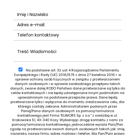
Na podstawie art. 32 ust 4 Rozporządzenia Parlamentu
Europejskiego i Rady (UE) 2016/679 z dnia 27 kwietnia 2016 r. w
sprawie ochrony osób fizycznych w związku z przetwarzaniem
danych osobowych i w sprawie swobodnego przepływu takich
danych, zwane dalej RODO Państwa dane przetwarzane są tylko do
celów kontaktowych i nie będą udostępniane innym podmiotom niż
upoważnionym na podstawie przepisów prawa. Dane będą
przetwarzane tylko i wyłącznie do momentu zrealizowania celu, dla
którego zostały zebrane. Administratorem podanych przez
Panią/Pana danych osobowych za pomocą formularza
kontaktowego jest Firma "KLIMORS Sp. z o.o." z siedzibą w ul.
Krakowska 51, 43-340 Kozy. Wybierając drogę kontaktu z nami za
pomocą formularza kontaktowego, jednocześnie wyraża Pani/Pan
zgodę na przetwarzanie swoich danych osobowych takich jak: imię,
nazwisko, nazwa firmy, adres mailowy i telefon. Ma Pan/Pani prawo