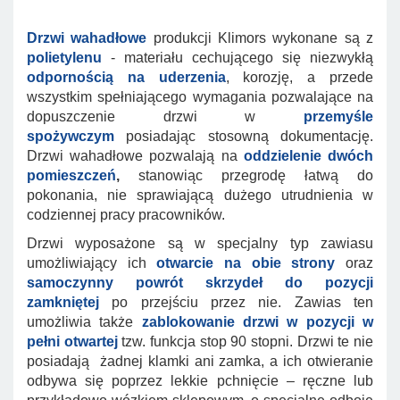
Drzwi wahadłowe
produkcji Klimors wykonane są z
polietylenu
- materiału cechującego się niezwykłą
odpornością na uderzenia
, korozję, a przede
wszystkim spełniającego wymagania pozwalające na
dopuszczenie drzwi w
przemyśle
spożywczym
posiadając stosowną dokumentację.
Drzwi wahadłowe pozwalają na
oddzielenie dwóch
pomieszczeń
,
stanowiąc przegrodę łatwą do
pokonania, nie sprawiającą dużego utrudnienia w
codziennej pracy pracowników.
Drzwi wyposażone są w specjalny typ zawiasu
umożliwiający ich
otwarcie na obie strony
oraz
samoczynny powrót skrzydeł do pozycji
zamkniętej
po przejściu przez nie. Zawias ten
umożliwia także
zablokowanie drzwi w pozycji w
pełni otwartej
tzw. funkcja stop 90 stopni. Drzwi te nie
posiadają żadnej klamki ani zamka, a ich otwieranie
odbywa się poprzez lekkie pchnięcie – ręczne lub