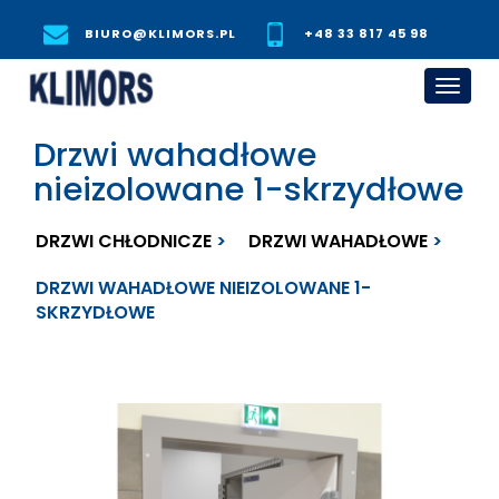
BIURO@KLIMORS.PL
+48 33 817 45 98
Toggl
navig
Drzwi wahadłowe
nieizolowane 1-skrzydłowe
DRZWI CHŁODNICZE
DRZWI WAHADŁOWE
DRZWI WAHADŁOWE NIEIZOLOWANE 1-
SKRZYDŁOWE