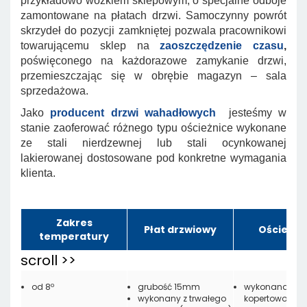
przykładowo wózkiem sklepowym, o specjalne odboje
zamontowane na płatach drzwi. Samoczynny powrót
skrzydeł do pozycji zamkniętej pozwala pracownikowi
towarującemu sklep na
zaoszczędzenie czasu
,
poświęconego na każdorazowe zamykanie drzwi,
przemieszczając się w obrębie magazyn – sala
sprzedażowa.
Jako
producent drzwi wahadłowych
jesteśmy w
stanie zaoferować różnego typu ościeżnice wykonane
ze
stali nierdzewnej lub stali ocynkowanej
lakierowanej
dostosowane pod konkretne wymagania
klienta.
Zakres
Płat drzwiowy
Ościeżni
temperatury
od 8º
grubość 15mm
wykonana z
wykonany z trwałego
kopertowo zagi