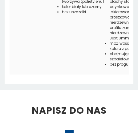
tworzywa (polietylenu)
blachy stalowe
kolor biały lub czarny
ocynkowanej
bez uszczelki
lakierowanej
proszkowo, z b
nierdzewnej lub
profilu zamkni
nierdzewnego
30x50mm
możliwość wyb
koloru z palety
obejmująca lu
szpaletowa
bez progu
NAPISZ DO NAS